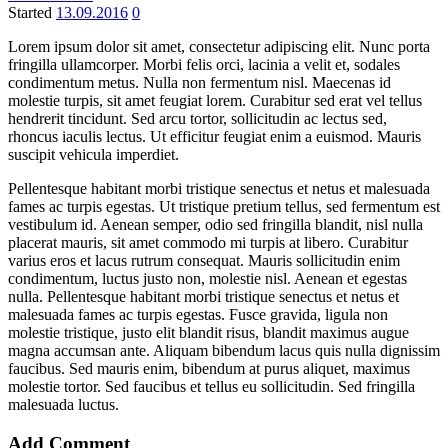
Started
13.09.2016
0
Lorem ipsum dolor sit amet, consectetur adipiscing elit. Nunc porta
fringilla ullamcorper. Morbi felis orci, lacinia a velit et, sodales
condimentum metus. Nulla non fermentum nisl. Maecenas id
molestie turpis, sit amet feugiat lorem. Curabitur sed erat vel tellus
hendrerit tincidunt. Sed arcu tortor, sollicitudin ac lectus sed,
rhoncus iaculis lectus. Ut efficitur feugiat enim a euismod. Mauris
suscipit vehicula imperdiet.
Pellentesque habitant morbi tristique senectus et netus et malesuada
fames ac turpis egestas. Ut tristique pretium tellus, sed fermentum est
vestibulum id. Aenean semper, odio sed fringilla blandit, nisl nulla
placerat mauris, sit amet commodo mi turpis at libero. Curabitur
varius eros et lacus rutrum consequat. Mauris sollicitudin enim
condimentum, luctus justo non, molestie nisl. Aenean et egestas
nulla. Pellentesque habitant morbi tristique senectus et netus et
malesuada fames ac turpis egestas. Fusce gravida, ligula non
molestie tristique, justo elit blandit risus, blandit maximus augue
magna accumsan ante. Aliquam bibendum lacus quis nulla dignissim
faucibus. Sed mauris enim, bibendum at purus aliquet, maximus
molestie tortor. Sed faucibus et tellus eu sollicitudin. Sed fringilla
malesuada luctus.
Add Comment