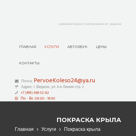
КУЗОВНОЙ РЕМОНТ АВТОМОБИЛЯ В Г. ВИДНОЕ
ГЛАВНАЯ
УСЛУГИ
АВТОЗВУК
ЦЕНЫ
КОНТАКТЫ
PervoeKoleso24@ya.ru
Почта:
Адрес:
г. Видное, ул. 6-я Линия стр. 2
+7 (495) 669-52-82
Пн. - Вс. 08:00 - 19:00
ПОКРАСКА КРЫЛА
Главная
Услуги
Покраска крыла